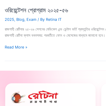
ওরিয়েন্টেশন প্রোগ্রাম ২০২৫-৫৬
2025
,
Blog
,
Exam
/ By
Retina IT
রাজশাহী রেটিনার ২৫-২৬ সেশনের মেডিকেল এন্ড ডেন্টাল ভর্তি প্রস্তুতির ওরিয়েন্টেশ
রাজশাহী রেটিনা ক্লাস ভবনসময়: পরবর্তীতে ফোন ও মেসেজের মাধ্যমে জানানো হবে। মড
ওরিয়েন্টেশন
Read More »
প্রোগ্রাম
২০২৫-৫৬