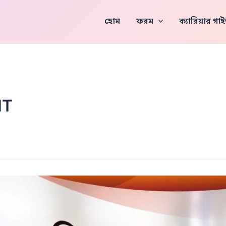
হোম
ফরম
ক্যারিয়ার গ
IT