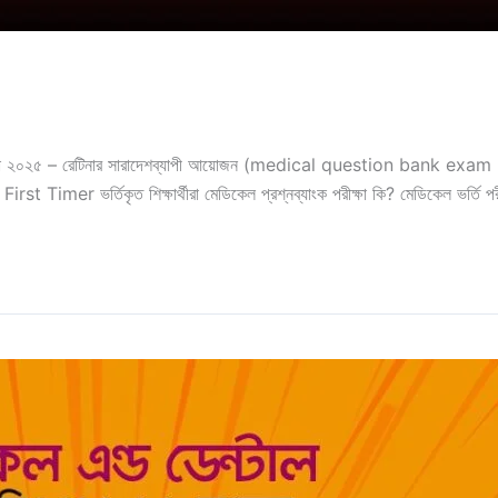
 পরীক্ষা ২০২৫ – রেটিনার সারাদেশব্যাপী আয়োজন (medical question bank ex
st Timer ভর্তিকৃত শিক্ষার্থীরা মেডিকেল প্রশ্নব্যাংক পরীক্ষা কি? মেডিকেল ভর্তি পরী