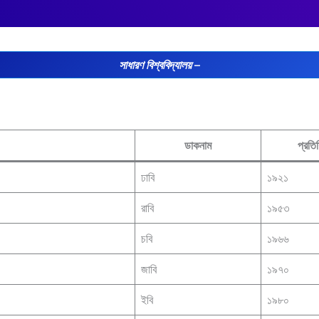
সাধারণ বিশ্ববিদ্যালয়
–
ডাকনাম
প্রতিষ
ঢাবি
১৯২১
রাবি
১৯৫৩
চবি
১৯৬৬
জাবি
১৯৭০
ইবি
১৯৮০