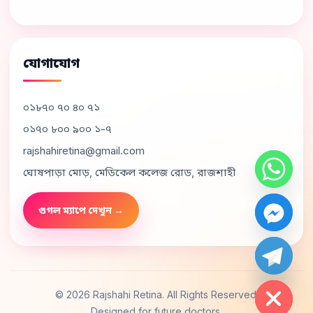
যোগাযোগ
০১৮৭০ ৭০ ৪০ ৭১
০১৭০ ৮০০ ৯০০ ১-৭
rajshahiretina@gmail.com
ঘোষপাড়া মোড়, মেডিকেল কলেজ রোড, রাজশাহী
গুগল ম্যাপে দেখুন →
chaty
Hide
©
2026
Rajshahi Retina. All Rights Reserved.
Designed for future doctors.