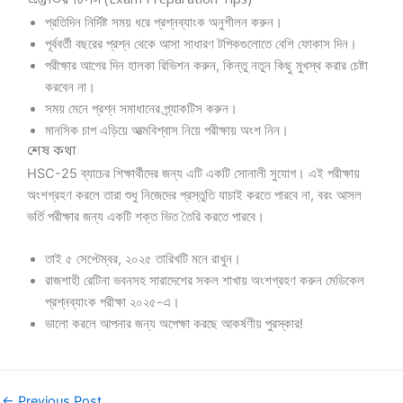
প্রস্তুতির টিপস (Exam Preparation Tips)
প্রতিদিন নির্দিষ্ট সময় ধরে প্রশ্নব্যাংক অনুশীলন করুন।
পূর্ববর্তী বছরের প্রশ্ন থেকে আসা সাধারণ টপিকগুলোতে বেশি ফোকাস দিন।
পরীক্ষার আগের দিন হালকা রিভিশন করুন, কিন্তু নতুন কিছু মুখস্থ করার চেষ্টা
করবেন না।
সময় মেনে প্রশ্ন সমাধানের প্র্যাকটিস করুন।
মানসিক চাপ এড়িয়ে আত্মবিশ্বাস নিয়ে পরীক্ষায় অংশ নিন।
শেষ কথা
HSC-25 ব্যাচের শিক্ষার্থীদের জন্য এটি একটি সোনালী সুযোগ। এই পরীক্ষায়
অংশগ্রহণ করলে তারা শুধু নিজেদের প্রস্তুতি যাচাই করতে পারবে না, বরং আসল
ভর্তি পরীক্ষার জন্য একটি শক্ত ভিত তৈরি করতে পারবে।
তাই ৫ সেপ্টেম্বর, ২০২৫ তারিখটি মনে রাখুন।
রাজশাহী রেটিনা ভবনসহ সারাদেশের সকল শাখায় অংশগ্রহণ করুন মেডিকেল
প্রশ্নব্যাংক পরীক্ষা ২০২৫-এ।
ভালো করলে আপনার জন্য অপেক্ষা করছে আকর্ষণীয় পুরস্কার!
←
Previous Post