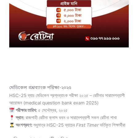
মেডিকেল প্রশ্নব্যাংক পরিক্ষা-২০২৫
HSC-25 ব্যাচ মেডিকেল প্রশ্নব্যাংক পরীক্ষা ২০২৫ – রেটিনার সারাদেশব্যাপী
আয়োজন (medical question bank exam 2025)
পরীক্ষার তারিখ:
৫ সেপ্টেম্বর, ২০২৫
স্থান:
রাজশাহী রেটিনা ক্লাস ভবন ও সারাদেশব্যাপী সকল রেটিনা শাখা
অংশগ্রহণ:
শুধুমাত্র HSC-25 ব্যাচের
First Timer
ভর্তিকৃত শিক্ষার্থীরা